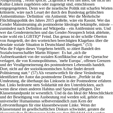
Ausgrenzung“, Hohn spricht: „Eigentlich wird fast allen, die nicht der
Kultur-Linken zugehören oder zugeneigt sind, entschlossen
entgegengetreten. Denn wer die israelische Politik mit scharfen Worten
kritisierte, wäre nach Lesart der durch den Bundestag gefälschten
Antisemitismus-῾Definition῾ ein Antisemit. Wer die Merkelsche
Flüchtlingspolitik des Jahres 2015 geißelte, wäre ein Rassist. Wer das
Gender Mainstreaming als postmoderne Ideologie bekämpfte, müsste –
zumindest nach Definition auf Wikipedia – ein Antifeminist sein. Und
wer das Gendersternchen und das Gender-Neusprech brüsk ablehnte,
wäre wohl ein LGBTIQ* Feind. Das genau ist der schrille Oberton
von #ungeteilt, der den wortreichen berechtigten Klagebass über die
desolate soziale Situation in Deutschland überlagert.“ (53)
Was die Folgen dieses Vorgehens betrifft, so zitiert Bandelt den
Sozialwissenschaftler Martin Höpner: Es hat „sich die
Aufmerksamkeit von der sozialen Konfliktachse auf eine Querachse
verlagert, die von Kosmopolitismus, ῾mehr Europa῾, offenen Grenzen
und der Verallgemeinerung des postmodernen Lebensstils handelt.
Dort, nicht auf der sozioökonomischen Achse findet derzeit
Politisierung statt.“ (57) Als verantwortlich für diese Veränderung
identifiziert der Autor das postmoderne Denken: „Perfide ist die
Umdeutung, die überhaupt das Linkssein in der Postmoderne erfahren
hat. Links bedeutete stets Solidarität mit den Unterdrückten, auch
wenn diese einen anderen Habitus und Sprachstil pflegten. Der
Klassenstandpunkt ist wesentlich. Und da das Ideal der Menschlichkeit
und der Beseitigung von Ausbeutung real werden soll, gehört ein
universeller Humanismus selbstverständlich zum Kern der
Leitvorstellungen für eine klassenbewusste Linke. Wenn der
Klassenstand im gesellschaftlichen Diskurs schwindet, geraten die