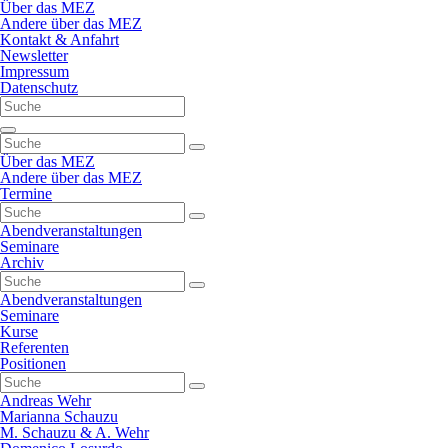
Navigation
Über das MEZ
überspringen
Andere über das MEZ
Kontakt & Anfahrt
Newsletter
Impressum
Datenschutz
Navigation
überspringen
Über das MEZ
Andere über das MEZ
Termine
Abendveranstaltungen
Seminare
Archiv
Abendveranstaltungen
Seminare
Kurse
Referenten
Positionen
Andreas Wehr
Marianna Schauzu
M. Schauzu & A. Wehr