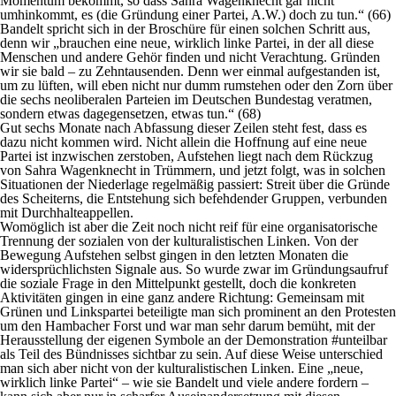
Momentum bekommt, so dass Sahra Wagenknecht gar nicht
umhinkommt, es (die Gründung einer Partei, A.W.) doch zu tun.“ (66)
Bandelt spricht sich in der Broschüre für einen solchen Schritt aus,
denn wir „brauchen eine neue, wirklich linke Partei, in der all diese
Menschen und andere Gehör finden und nicht Verachtung. Gründen
wir sie bald – zu Zehntausenden. Denn wer einmal aufgestanden ist,
um zu lüften, will eben nicht nur dumm rumstehen oder den Zorn über
die sechs neoliberalen Parteien im Deutschen Bundestag veratmen,
sondern etwas dagegensetzen, etwas tun.“ (68)
Gut sechs Monate nach Abfassung dieser Zeilen steht fest, dass es
dazu nicht kommen wird. Nicht allein die Hoffnung auf eine neue
Partei ist inzwischen zerstoben, Aufstehen liegt nach dem Rückzug
von Sahra Wagenknecht in Trümmern, und jetzt folgt, was in solchen
Situationen der Niederlage regelmäßig passiert: Streit über die Gründe
des Scheiterns, die Entstehung sich befehdender Gruppen, verbunden
mit Durchhalteappellen.
Womöglich ist aber die Zeit noch nicht reif für eine organisatorische
Trennung der sozialen von der kulturalistischen Linken. Von der
Bewegung Aufstehen selbst gingen in den letzten Monaten die
widersprüchlichsten Signale aus. So wurde zwar im Gründungsaufruf
die soziale Frage in den Mittelpunkt gestellt, doch die konkreten
Aktivitäten gingen in eine ganz andere Richtung: Gemeinsam mit
Grünen und Linkspartei beteiligte man sich prominent an den Protesten
um den Hambacher Forst und war man sehr darum bemüht, mit der
Herausstellung der eigenen Symbole an der Demonstration #unteilbar
als Teil des Bündnisses sichtbar zu sein. Auf diese Weise unterschied
man sich aber nicht von der kulturalistischen Linken. Eine „neue,
wirklich linke Partei“ – wie sie Bandelt und viele andere fordern –