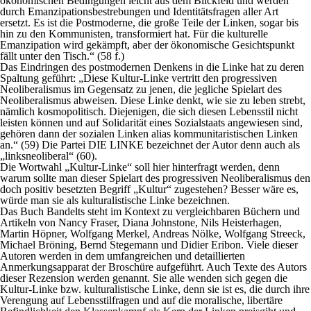
ökonomischen Bedingungen leicht aus dem Blickfeld und werden
durch Emanzipationsbestrebungen und Identitätsfragen aller Art
ersetzt. Es ist die Postmoderne, die große Teile der Linken, sogar bis
hin zu den Kommunisten, transformiert hat. Für die kulturelle
Emanzipation wird gekämpft, aber der ökonomische Gesichtspunkt
fällt unter den Tisch.“ (58 f.)
Das Eindringen des postmodernen Denkens in die Linke hat zu deren
Spaltung geführt: „Diese Kultur-Linke vertritt den progressiven
Neoliberalismus im Gegensatz zu jenen, die jegliche Spielart des
Neoliberalismus abweisen. Diese Linke denkt, wie sie zu leben strebt,
nämlich kosmopolitisch. Diejenigen, die sich diesen Lebensstil nicht
leisten können und auf Solidarität eines Sozialstaats angewiesen sind,
gehören dann der sozialen Linken alias kommunitaristischen Linken
an.“ (59) Die Partei DIE LINKE bezeichnet der Autor denn auch als
„linksneoliberal“ (60).
Die Wortwahl „Kultur-Linke“ soll hier hinterfragt werden, denn
warum sollte man dieser Spielart des progressiven Neoliberalismus den
doch positiv besetzten Begriff „Kultur“ zugestehen? Besser wäre es,
würde man sie als kulturalistische Linke bezeichnen.
Das Buch Bandelts steht im Kontext zu vergleichbaren Büchern und
Artikeln von Nancy Fraser, Diana Johnstone, Nils Heisterhagen,
Martin Höpner, Wolfgang Merkel, Andreas Nölke, Wolfgang Streeck,
Michael Bröning, Bernd Stegemann und Didier Eribon. Viele dieser
Autoren werden in dem umfangreichen und detaillierten
Anmerkungsapparat der Broschüre aufgeführt. Auch Texte des Autors
dieser Rezension werden genannt. Sie alle wenden sich gegen die
Kultur-Linke bzw. kulturalistische Linke, denn sie ist es, die durch ihre
Verengung auf Lebensstilfragen und auf die moralische, libertäre