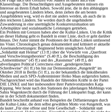
Die Frage nach den Grenzen von Staaten ist daher auch eine
Klassenfrage. Die Benachteiligten und Ausgebeuteten müssen ein
Interesse an ihrem Erhalt haben. Sowohl jene, die in den abhängigen
und ausgebeuteten Ländern leben, denn ziehen die am besten
Ausgebildeten weg, wird es dort nie anders werden, als auch die in
den reicheren Ländern. Sie werden durch die ungehinderte
Zuwanderung in eine unerträgliche Konkurrenzsituation um
Arbeitsplätze und sozialstaatliche Leistungen getrieben.
Ein Problem mit Grenzen haben aber die Kultur-Linken. Um die Kritik
an dieser Haltung geht es Bandelt in erster Linie, doch er geht darüber
hinaus. Der Autor nimmt die Positionen der Kultur-Linken umfassend
ins Visier. Chronologisch genau dokumentiert und kritisiert er aktuelle
Auseinandersetzungen: Beginnend beim unsäglichen Aufruf
„Solidarität statt Heimat“ (13 ff.) über die Vorwürfe von „Querfront
und Verschwörungstheorien“ (S.40 ff.), die Beschuldigung des
„Antisemitismus“ (45 ff.) und des „Rassismus“ (49 ff.), der
abverlangten Political Correctness einer „gendergerechten
Schreibweise“ (61 ff.) bis hin zur Demonstration „#ungeteilt“ im
Oktober 2018 in Berlin (51 ff.), zu der bekanntlich die linksliberalen
Medien und auch SPD-Außenminister Heiko Maas aufgerufen hatten.
Nachgezeichnet wird das Handeln der führenden Kräfte in der Partei
DIE LINKE und hier insbesondere ihrer Parteivorsitzenden Katja
Kipping. Wer heute nach den Stationen des jahrelangen Mobbings von
Sahra Wagenknecht durch die Führung der Linkspartei fragt, der kann
sie in der Schrift dokumentiert finden.
Bandelt beschreibt anhand von Beispielen die Diffamierungen durch
die Kultur-Linke, die dem selbst gewählten Motto von #ungeteilt, was
da lautet „Für eine offene und freie Gesellschaft – Solidarität statt