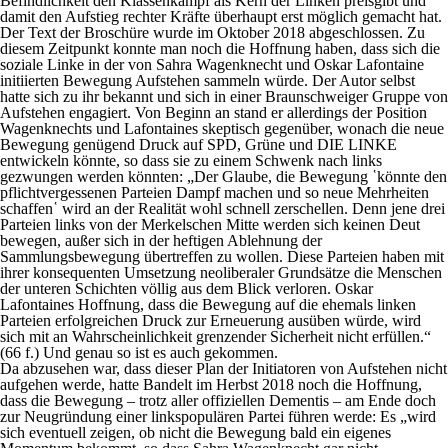
Befindlichkeit den Klassenkampf als Kern der Linken preisgibt und
damit den Aufstieg rechter Kräfte überhaupt erst möglich gemacht hat.
Der Text der Broschüre wurde im Oktober 2018 abgeschlossen. Zu
diesem Zeitpunkt konnte man noch die Hoffnung haben, dass sich die
soziale Linke in der von Sahra Wagenknecht und Oskar Lafontaine
initiierten Bewegung Aufstehen sammeln würde. Der Autor selbst
hatte sich zu ihr bekannt und sich in einer Braunschweiger Gruppe von
Aufstehen engagiert. Von Beginn an stand er allerdings der Position
Wagenknechts und Lafontaines skeptisch gegenüber, wonach die neue
Bewegung genügend Druck auf SPD, Grüne und DIE LINKE
entwickeln könnte, so dass sie zu einem Schwenk nach links
gezwungen werden könnten: „Der Glaube, die Bewegung ῾könnte den
pflichtvergessenen Parteien Dampf machen und so neue Mehrheiten
schaffen῾ wird an der Realität wohl schnell zerschellen. Denn jene drei
Parteien links von der Merkelschen Mitte werden sich keinen Deut
bewegen, außer sich in der heftigen Ablehnung der
Sammlungsbewegung übertreffen zu wollen. Diese Parteien haben mit
ihrer konsequenten Umsetzung neoliberaler Grundsätze die Menschen
der unteren Schichten völlig aus dem Blick verloren. Oskar
Lafontaines Hoffnung, dass die Bewegung auf die ehemals linken
Parteien erfolgreichen Druck zur Erneuerung ausüben würde, wird
sich mit an Wahrscheinlichkeit grenzender Sicherheit nicht erfüllen.“
(66 f.) Und genau so ist es auch gekommen.
Da abzusehen war, dass dieser Plan der Initiatoren von Aufstehen nicht
aufgehen werde, hatte Bandelt im Herbst 2018 noch die Hoffnung,
dass die Bewegung – trotz aller offiziellen Dementis – am Ende doch
zur Neugründung einer linkspopulären Partei führen werde: Es „wird
sich eventuell zeigen, ob nicht die Bewegung bald ein eigenes