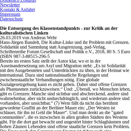
Domenico Losurdo
Newsletter
Kontakt & Anfahrt
Impressum
Datenschutz
Die Entsorgung des Klassenstandpunkts - zur Kritik an der
kulturalistischen Linken
26.03.2019
von
Andreas Wehr
Hans-Jürgen Bandelt, Die Kultur-Linke und ihr Problem mit Grenzen.
Solidarität und Sammlung statt Ausgrenzung, pad-Verlag,
Schriftenreihe Forum Gesellschaft und Politik e.V., 2018, 80 S. 5 Euro
(ISBN 987-3-88515-296-5
Bereits im ersten Satz stellt der Autor klar, wo er in der
Auseinandersetzung um Asyl und Migration steht: „Es ist Solidarität
mit den Ausgebeuteten und Unterdrückten zu üben, in der Heimat wie
international. Dazu sind nationalstaatliche Regelungen und
zwischenstaatliche Verhandlungen nötig. Eine globale
Sozialgesetzgebung kann es nicht geben. Daher sind offene Grenzen
als Phantasmen zurückzuweisen.“ Und: „Überall, wo Menschen leben,
gibt es Grenzen: Manche sind sichtbar und abschreckend, andere sind
wahrnehmbar, aber nicht undurchdringlich, und wiederum andere sind
vorhanden, aber unsichtbar.“ (7) Wem fällt da nicht das berühmt
gewordene Graffiti an der Berliner Mauer ein: „Der Westen ist
schlauer, für ihn ist Geld die Mauer“. Und man denkt an die "gated
communities", die es inzwischen in allen großen Städten des Westens
gibt. Für die dort gut bewacht und ungestört hinter Schlagbäumen und
hohen Zäunen Lebenden sind offene staatliche Grenzen kein Problem.