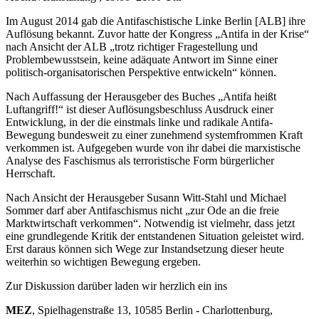
Im August 2014 gab die Antifaschistische Linke Berlin [ALB] ihre
Auflösung bekannt. Zuvor hatte der Kongress „Antifa in der Krise“
nach Ansicht der ALB „trotz richtiger Fragestellung und
Problembewusstsein, keine adäquate Antwort im Sinne einer
politisch-organisatorischen Perspektive entwickeln“ können.
Nach Auffassung der Herausgeber des Buches „Antifa heißt
Luftangriff!“ ist dieser Auflösungsbeschluss Ausdruck einer
Entwicklung, in der die einstmals linke und radikale Antifa-
Bewegung bundesweit zu einer zunehmend systemfrommen Kraft
verkommen ist. Aufgegeben wurde von ihr dabei die marxistische
Analyse des Faschismus als terroristische Form bürgerlicher
Herrschaft.
Nach Ansicht der Herausgeber Susann Witt-Stahl und Michael
Sommer darf aber Antifaschismus nicht „zur Ode an die freie
Marktwirtschaft verkommen“. Notwendig ist vielmehr, dass jetzt
eine grundlegende Kritik der entstandenen Situation geleistet wird.
Erst daraus können sich Wege zur Instandsetzung dieser heute
weiterhin so wichtigen Bewegung ergeben.
Zur Diskussion darüber laden wir herzlich ein ins
MEZ
, Spielhagenstraße 13, 10585 Berlin - Charlottenburg,