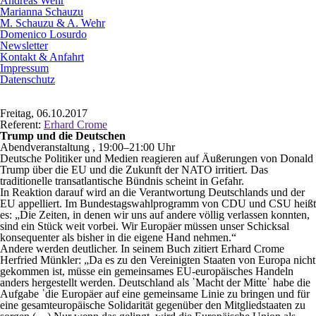
Andreas Wehr
Marianna Schauzu
M. Schauzu & A. Wehr
Domenico Losurdo
Newsletter
Kontakt & Anfahrt
Impressum
Datenschutz
Freitag, 06.10.2017
Referent:
Erhard Crome
Trump und die Deutschen
Abendveranstaltung , 19:00–21:00 Uhr
Deutsche Politiker und Medien reagieren auf Äußerungen von Donald
Trump über die EU und die Zukunft der NATO irritiert. Das
traditionelle transatlantische Bündnis scheint in Gefahr.
In Reaktion darauf wird an die Verantwortung Deutschlands und der
EU appelliert. Im Bundestagswahlprogramm von CDU und CSU heißt
es: „Die Zeiten, in denen wir uns auf andere völlig verlassen konnten,
sind ein Stück weit vorbei. Wir Europäer müssen unser Schicksal
konsequenter als bisher in die eigene Hand nehmen.“
Andere werden deutlicher. In seinem Buch zitiert Erhard Crome
Herfried Münkler: „Da es zu den Vereinigten Staaten von Europa nicht
gekommen ist, müsse ein gemeinsames EU-europäisches Handeln
anders hergestellt werden. Deutschland als ῾Macht der Mitte῾ habe die
Aufgabe ῾die Europäer auf eine gemeinsame Linie zu bringen und für
eine gesamteuropäische Solidarität gegenüber den Mitgliedstaaten zu