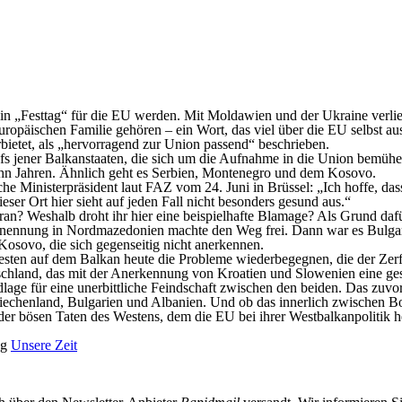
 ein „Festtag“ für die EU werden. Mit Moldawien und der Ukraine verl
uropäischen Familie gehören – ein Wort, das viel über die EU selbst a
erbietet, als „hervorragend zur Union passend“ beschrieben.
fs jener Balkanstaaten, die sich um die Aufnahme in die Union bemühen
zehn Jahren. Ähnlich geht es Serbien, Montenegro und dem Kosovo.
 Ministerpräsident laut FAZ vom 24. Juni in Brüssel: „Ich hoffe, dass
eser Ort hier sieht auf jeden Fall nicht besonders gesund aus.“
an? Weshalb droht ihr hier eine beispielhafte Blamage? Als Grund dafü
benennung in Nordmazedonien machte den Weg frei. Dann war es Bulgari
 Kosovo, die sich gegenseitig nicht anerkennen.
Westen auf dem Balkan heute die Probleme wiederbegegnen, die der Zerf
chland, das mit der Anerkennung von Kroatien und Slowenien eine ge
e für eine unerbittliche Feindschaft zwischen den beiden. Das zuvor 
Griechenland, Bulgarien und Albanien. Und ob das innerlich zwischen 
 der bösen Taten des Westens, dem die EU bei ihrer Westbalkanpolitik 
ng
Unsere Zeit