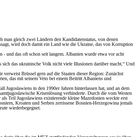
ieh man gleich zwei Ländern den Kandidatenstatus, von denen
ussagt, wird doch damit ein Land wie die Ukraine, das von Korruption
 - und das oft schon seit langem. Albanien wurde etwa vor acht
 sich das ukrainische Volk nicht viele Illusionen darüber macht.“ Und
r verweist Brüssel gern auf die Staaten dieser Region: Zunächst
en, das mit seinem Veto bei einem Beitritt Albaniens und
all Jugoslawiens in den 1990er Jahren hinterlassen hat, und an dem
samtjugoslawische Krisenlösung verhinderte. Durch die vom Westen
als Teil Jugoslawiens existierende kleine Mazedonien weckte erst
Bosniern, Kroaten und Serben zerrissene Bosnien-Herzegowina jemals
heute wiederbegegnet.