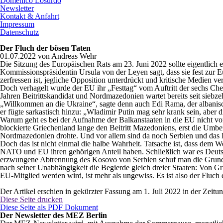
Domenico Losurdo
Newsletter
Kontakt & Anfahrt
Impressum
Datenschutz
Der Fluch der bösen Taten
01.07.2022
von
Andreas Wehr
Die Sitzung des Europäischen Rats am 23. Juni 2022 sollte eigentlich
Kommissionspräsidentin Ursula von der Leyen sagt, dass sie fest zur E
zerfressen ist, jegliche Opposition unterdrückt und kritische Medien v
Doch verhagelt wurde der EU ihr „Festtag“ vom Auftritt der sechs Che
Jahren Beitrittskandidat und Nordmazedonien wartet bereits seit sieb
„Willkommen an die Ukraine“, sagte denn auch Edi Rama, der albanische
er fügte sarkastisch hinzu: „Wladimir Putin mag sehr krank sein, aber di
Warum geht es bei der Aufnahme der Balkanstaaten in die EU nicht vor
blockierte Griechenland lange den Beitritt Mazedoniens, erst die Um
Nordmazedonien drohte. Und vor allem sind da noch Serbien und das
Doch das ist nicht einmal die halbe Wahrheit. Tatsache ist, dass dem 
NATO und EU ihren gehörigen Anteil haben. Schließlich war es Deuts
erzwungene Abtrennung des Kosovo von Serbien schuf man die Grundlag
nach seiner Unabhängigkeit die Begierde gleich dreier Staaten: Von 
EU-Mitglied werden wird, ist mehr als ungewiss. Es ist also der Fluch
Der Artikel erschien in gekürzter Fassung am 1. Juli 2022 in der Zeitu
Diese Seite drucken
Diese Seite als PDF Dokument
Der Newsletter des MEZ Berlin