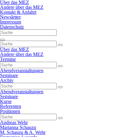
Navigation
Über das MEZ
überspringen
Andere über das MEZ
Kontakt & Anfahrt
Newsletter
Impressum
Datenschutz
Navigation
überspringen
Über das MEZ
Andere über das MEZ
Termine
Abendveranstaltungen
Seminare
Archiv
Abendveranstaltungen
Seminare
Kurse
Referenten
Positionen
Andreas Wehr
Marianna Schauzu
M. Schauzu & A. Wehr