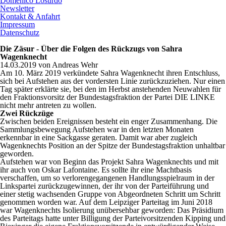
Domenico Losurdo
Newsletter
Kontakt & Anfahrt
Impressum
Datenschutz
Die Zäsur - Über die Folgen des Rückzugs von Sahra
Wagenknecht
14.03.2019
von
Andreas Wehr
Am 10. März 2019 verkündete Sahra Wagenknecht ihren Entschluss,
sich bei Aufstehen aus der vordersten Linie zurückzuziehen. Nur einen
Tag später erklärte sie, bei den im Herbst anstehenden Neuwahlen für
den Fraktionsvorsitz der Bundestagsfraktion der Partei DIE LINKE
nicht mehr antreten zu wollen.
Zwei Rückzüge
Zwischen beiden Ereignissen besteht ein enger Zusammenhang. Die
Sammlungsbewegung Aufstehen war in den letzten Monaten
erkennbar in eine Sackgasse geraten. Damit war aber zugleich
Wagenknechts Position an der Spitze der Bundestagsfraktion unhaltbar
geworden.
Aufstehen war von Beginn das Projekt Sahra Wagenknechts und mit
ihr auch von Oskar Lafontaine. Es sollte ihr eine Machtbasis
verschaffen, um so verlorengegangenen Handlungsspielraum in der
Linkspartei zurückzugewinnen, der ihr von der Parteiführung und
einer stetig wachsenden Gruppe von Abgeordneten Schritt um Schritt
genommen worden war. Auf dem Leipziger Parteitag im Juni 2018
war Wagenknechts Isolierung unübersehbar geworden: Das Präsidium
des Parteitags hatte unter Billigung der Parteivorsitzenden Kipping und