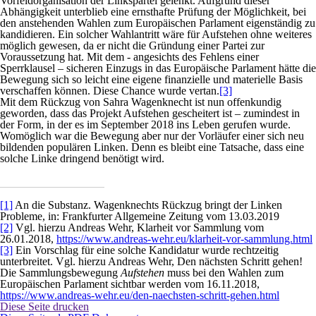
Vorfeldorganisation der Linkspartei gelenkt. Aufgrund dieser
Abhängigkeit unterblieb eine ernsthafte Prüfung der Möglichkeit, bei
den anstehenden Wahlen zum Europäischen Parlament eigenständig zu
kandidieren. Ein solcher Wahlantritt wäre für Aufstehen ohne weiteres
möglich gewesen, da er nicht die Gründung einer Partei zur
Voraussetzung hat. Mit dem - angesichts des Fehlens einer
Sperrklausel – sicheren Einzugs in das Europäische Parlament hätte die
Bewegung sich so leicht eine eigene finanzielle und materielle Basis
verschaffen können. Diese Chance wurde vertan.
[3]
Mit dem Rückzug von Sahra Wagenknecht ist nun offenkundig
geworden, dass das Projekt Aufstehen gescheitert ist – zumindest in
der Form, in der es im September 2018 ins Leben gerufen wurde.
Womöglich war die Bewegung aber nur der Vorläufer einer sich neu
bildenden populären Linken. Denn es bleibt eine Tatsache, dass eine
solche Linke dringend benötigt wird.
[1]
An die Substanz. Wagenknechts Rückzug bringt der Linken
Probleme, in: Frankfurter Allgemeine Zeitung vom 13.03.2019
[2]
Vgl. hierzu Andreas Wehr, Klarheit vor Sammlung vom
26.01.2018,
https://www.andreas-wehr.eu/klarheit-vor-sammlung.html
[3]
Ein Vorschlag für eine solche Kandidatur wurde rechtzeitig
unterbreitet. Vgl. hierzu Andreas Wehr, Den nächsten Schritt gehen!
Die Sammlungsbewegung
Aufstehen
muss bei den Wahlen zum
Europäischen Parlament sichtbar werden vom 16.11.2018,
https://www.andreas-wehr.eu/den-naechsten-schritt-gehen.html
Diese Seite drucken