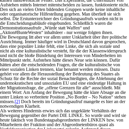
kamen handwerkliche Fehler: Das Experiment, die Unterstützer von
Aufstehen mittels Internet mitentscheiden zu lassen, funktionierte nicht.
Den sich an vielen Orten bildenden Gruppen wurde keine inhaltliche
oder organisatorische Hilfestellung gegeben. Man überließ sie sich
selbst. Die Erstunterzeichner des Gründungsaufrufs wurden nicht in
die Entscheidungsabläufe eingebunden. Schließlich waren die
Demonstrationsaufrufe „Würde statt Waffen“ und
„Aktion#BunteWesten“ inhaltsleer - nur wenige folgten ihnen.
Die Bewegung litt aber vor allem unter Unklarheit über ihre politische
Ausrichtung. Immer häufiger wird in Deutschland davon gesprochen,
dass eine populäre Linke fehlt, eine Linke, die sich als soziale und
nicht als eine kulturalistische versteht, für die der Klassenwiderspruch
und nicht die bloße Bündelung der Interessen von Minderheiten im
Mittelpunkt steht. Aufstehen hätte dieses Neue sein können. Dafür
hätten aber die entscheidenden Fragen, die die kulturalistische von
einer sozialen Linken trennen, klar benannt werden müssen. Dazu
gehört vor allem die Herausstellung der Bedeutung des Staates als
Schutz für die Rechte der sozial Benachteiligten, die Ablehnung der
undemokratischen und unsozialen EU und eine eindeutige Haltung in
der Migrationsfrage, die „offene Grenzen für alle“ ausschließt. Mit
einem Wort: Am Anfang der Bewegung hätte die klare Absage an die
unter Linken so verbreitete Position „No Border – No Nation“ stehen
müssen.
[2]
Doch bereits im Gründungsaufruf mangelte es hier an der
notwendigen Klarheit.
Als weiteres Hindernis erwies sich das ungeklärte Verhältnis der
Bewegung gegenüber der Partei DIE LINKE. So wurde und wird sie
heute faktisch von Bundestagsabgeordneten der LINKEN bzw. von
Mitarbeitern der Fraktion und der Abgeordnetenbüros quasi als