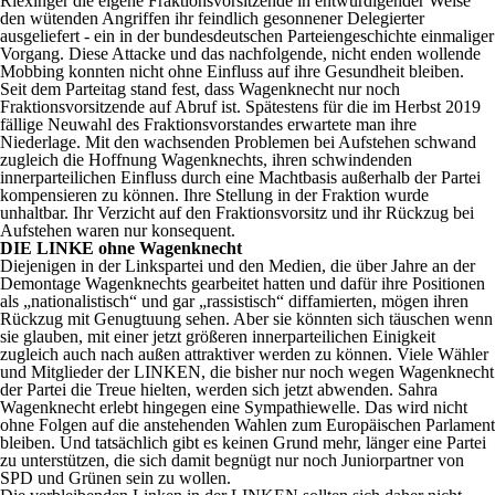
Riexinger die eigene Fraktionsvorsitzende in entwürdigender Weise
den wütenden Angriffen ihr feindlich gesonnener Delegierter
ausgeliefert - ein in der bundesdeutschen Parteiengeschichte einmaliger
Vorgang. Diese Attacke und das nachfolgende, nicht enden wollende
Mobbing konnten nicht ohne Einfluss auf ihre Gesundheit bleiben.
Seit dem Parteitag stand fest, dass Wagenknecht nur noch
Fraktionsvorsitzende auf Abruf ist. Spätestens für die im Herbst 2019
fällige Neuwahl des Fraktionsvorstandes erwartete man ihre
Niederlage. Mit den wachsenden Problemen bei Aufstehen schwand
zugleich die Hoffnung Wagenknechts, ihren schwindenden
innerparteilichen Einfluss durch eine Machtbasis außerhalb der Partei
kompensieren zu können. Ihre Stellung in der Fraktion wurde
unhaltbar. Ihr Verzicht auf den Fraktionsvorsitz und ihr Rückzug bei
Aufstehen waren nur konsequent.
DIE LINKE ohne Wagenknecht
Diejenigen in der Linkspartei und den Medien, die über Jahre an der
Demontage Wagenknechts gearbeitet hatten und dafür ihre Positionen
als „nationalistisch“ und gar „rassistisch“ diffamierten, mögen ihren
Rückzug mit Genugtuung sehen. Aber sie könnten sich täuschen wenn
sie glauben, mit einer jetzt größeren innerparteilichen Einigkeit
zugleich auch nach außen attraktiver werden zu können. Viele Wähler
und Mitglieder der LINKEN, die bisher nur noch wegen Wagenknecht
der Partei die Treue hielten, werden sich jetzt abwenden. Sahra
Wagenknecht erlebt hingegen eine Sympathiewelle. Das wird nicht
ohne Folgen auf die anstehenden Wahlen zum Europäischen Parlament
bleiben. Und tatsächlich gibt es keinen Grund mehr, länger eine Partei
zu unterstützen, die sich damit begnügt nur noch Juniorpartner von
SPD und Grünen sein zu wollen.