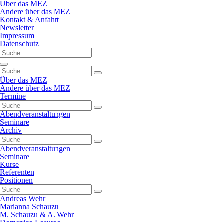
Navigation
Über das MEZ
überspringen
Andere über das MEZ
Kontakt & Anfahrt
Newsletter
Impressum
Datenschutz
Navigation
überspringen
Über das MEZ
Andere über das MEZ
Termine
Abendveranstaltungen
Seminare
Archiv
Abendveranstaltungen
Seminare
Kurse
Referenten
Positionen
Andreas Wehr
Marianna Schauzu
M. Schauzu & A. Wehr