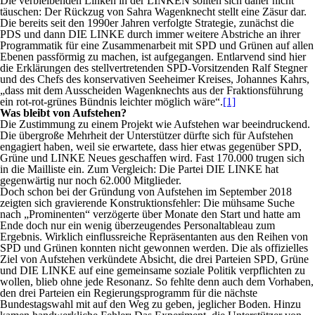
Die verbleibenden Linken in der LINKEN sollten sich daher nicht
täuschen: Der Rückzug von Sahra Wagenknecht stellt eine Zäsur dar.
Die bereits seit den 1990er Jahren verfolgte Strategie, zunächst die
PDS und dann DIE LINKE durch immer weitere Abstriche an ihrer
Programmatik für eine Zusammenarbeit mit SPD und Grünen auf allen
Ebenen passförmig zu machen, ist aufgegangen. Entlarvend sind hier
die Erklärungen des stellvertretenden SPD-Vorsitzenden Ralf Stegner
und des Chefs des konservativen Seeheimer Kreises, Johannes Kahrs,
„dass mit dem Ausscheiden Wagenknechts aus der Fraktionsführung
ein rot-rot-grünes Bündnis leichter möglich wäre“.
[1]
Was bleibt von Aufstehen?
Die Zustimmung zu einem Projekt wie Aufstehen war beeindruckend.
Die übergroße Mehrheit der Unterstützer dürfte sich für Aufstehen
engagiert haben, weil sie erwartete, dass hier etwas gegenüber SPD,
Grüne und LINKE Neues geschaffen wird. Fast 170.000 trugen sich
in die Mailliste ein. Zum Vergleich: Die Partei DIE LINKE hat
gegenwärtig nur noch 62.000 Mitglieder.
Doch schon bei der Gründung von Aufstehen im September 2018
zeigten sich gravierende Konstruktionsfehler: Die mühsame Suche
nach „Prominenten“ verzögerte über Monate den Start und hatte am
Ende doch nur ein wenig überzeugendes Personaltableau zum
Ergebnis. Wirklich einflussreiche Repräsentanten aus den Reihen von
SPD und Grünen konnten nicht gewonnen werden. Die als offizielles
Ziel von Aufstehen verkündete Absicht, die drei Parteien SPD, Grüne
und DIE LINKE auf eine gemeinsame soziale Politik verpflichten zu
wollen, blieb ohne jede Resonanz. So fehlte denn auch dem Vorhaben,
den drei Parteien ein Regierungsprogramm für die nächste
Bundestagswahl mit auf den Weg zu geben, jeglicher Boden. Hinzu