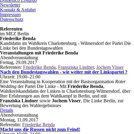
Domenico Losurdo
Newsletter
Kontakt & Anfahrt
Impressum
Datenschutz
Referenten
im MEZ Berlin
Friederike Benda
Kandidatin im Wahlkreis Charlottenburg - Wilmersdorf der Partei Die
Linke bei den Bundestagswahlen
Veranstaltungen mit Friederike Benda
Abendveranstaltung
Freitag, 29.09.2017
Referenten:
Friederike Benda
,
Fransziska Lindner
,
Jochem Visser
Nach den Bundestagswahlen - wie weiter mit der Linkspartei ?
Uhrzeit: 19:00–21:00
Eine Veranstaltung in Kooperation mit der Basisorganisation
Roter
Wedding
der Partei Die Linke - Mit
Friederike Benda
,
Wahlkreiskandidatin der Linken in Charlottenburg-Wilmersdorf, über
Ihre Erfahrungen aus dem Wahlkampf in Berlin, und mit
Franziska Lindner
sowie
Jochem Visser
, Die Linke Berlin, zur
Bewertung des Wahlergebnisses
Nach
Details
den
Abendveranstaltung
Bundestagswahlen
Montag, 11.09.2017
-
Referentin:
Friederike Benda
wie
Macht uns die Russen nicht zum Feind!
weiter