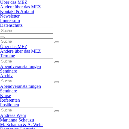
Navigation
Über das MEZ
überspringen
Andere über das MEZ
Kontakt & Anfahrt
Newsletter
Impressum
Datenschutz
Navigation
überspringen
Über das MEZ
Andere über das MEZ
Termine
Abendveranstaltungen
Seminare
Archiv
Abendveranstaltungen
Seminare
Kurse
Referenten
Positionen
Andreas Wehr
Marianna Schauzu
M. Schauzu & A. Wehr