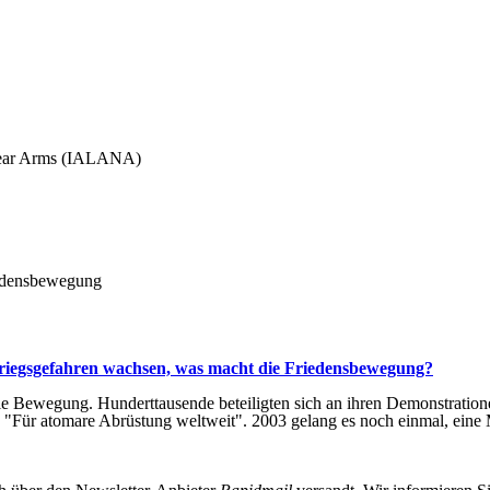
uclear Arms (IALANA)
iedensbewegung
riegsgefahren wachsen, was macht die Friedensbewegung?
e Bewegung. Hunderttausende beteiligten sich an ihren Demonstration
 "Für atomare Abrüstung weltweit". 2003 gelang es noch einmal, eine