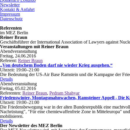
Domenico Losurdo
Newsletter
Kontakt & Anfahrt
Impressum
Datenschutz
Referenten
im MEZ Berlin
Reiner Braun
Geschäftsführer der International Association of Lawyers against N
Veranstaltungen mit Reiner Braun
Abendveranstaltung
Freitag, 24.06.2016
Referent:
Reiner Braun
„Von deutschem Boden darf nie wieder Krieg ausgehen.“
Uhrzeit: 19:00–21:00
Die Bedeutung der US-Air Base Ramstein und die Kampagne der Fr
„Von
Details
deutschem
Abendveranstaltung
Boden
Freitag, 05.02.2016
darf
Referenten:
Reiner Braun
,
Pedram Shahyar
nie
Friedenswinter, Montagsmahnwachen, Ramsteiner Appell - Die K
wieder
Uhrzeit: 19:00–21:00
Krieg
Die Friedensbewegung war in der alten Bundesrepublik eine machtvoll
ausgehen.“
Nachrüstung", "Für eine chemiewaffenfreie Zone in Mitteleuropa" und
mobilisieren.
Friedenswinter,
Details
Montagsmahnwachen,
Der Newsletter des MEZ Berlin
Ramsteiner