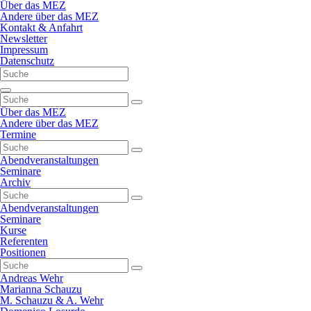
Navigation
Über das MEZ
überspringen
Andere über das MEZ
Kontakt & Anfahrt
Newsletter
Impressum
Datenschutz
Navigation
überspringen
Über das MEZ
Andere über das MEZ
Termine
Abendveranstaltungen
Seminare
Archiv
Abendveranstaltungen
Seminare
Kurse
Referenten
Positionen
Andreas Wehr
Marianna Schauzu
M. Schauzu & A. Wehr