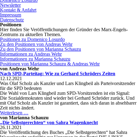
Domenico Losurdo
Newsletter
Kontakt & Anfahrt
Impressum
Datenschutz
Positionen
Hier finden Sie Veröffentlichungen der Gründer des Marx-Engels-
Zentrums zu aktuellen Themen.
Positionen zu Domenico Losurdo
Zu den Positionen von Andreas Wehr
Zu den Positionen von Marianna Schauzu
Informationen zu Andreas Wehr
Informationen zu Marianna Schauzu
Positionen von Marianna Schauzu & Andreas Wehr
von
Andreas Wehr
Nach SPD-Parteitag: Wie zu Gerhard Schröders Zeiten
12.12.2021
Was Olaf Scholz als Kanzler und Lars Klingbeil als Parteivorsitzender
für die SPD bedeuten
Die Wahl von Lars Klingbeil zum SPD-Vorsitzenden ist ein Signal:
Die Sozialdemokraten sind wieder bei Gerhard Schröder zurück. Und
mit Olaf Scholz als Kanzler ist garantiert, dass sich daran in absehbarer
Zeit nichts ändert.
Nach
Weiterlesen …
SPD-
von
Marianna Schauzu
Parteitag:
„Die Selbstgerechten“ von Sahra Wagenknecht
Wie
26.11.2021
zu
Die Veröffentlichung des Buches „Die Selbstgerechten“ hat Sahra
Gerhard