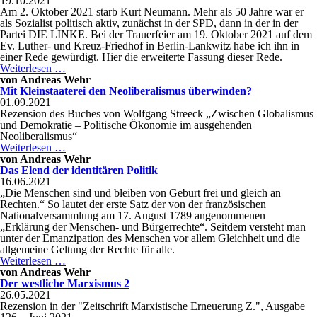
19.10.2021
des
Am 2. Oktober 2021 starb Kurt Neumann. Mehr als 50 Jahre war er
Marxismus
als Sozialist politisch aktiv, zunächst in der SPD, dann in der in der
Partei DIE LINKE. Bei der Trauerfeier am 19. Oktober 2021 auf dem
Ev. Luther- und Kreuz-Friedhof in Berlin-Lankwitz habe ich ihn in
einer Rede gewürdigt. Hier die erweiterte Fassung dieser Rede.
Zum
Weiterlesen …
Gedenken
von
Andreas Wehr
an
Mit Kleinstaaterei den Neoliberalismus überwinden?
Kurt
01.09.2021
Neumann
Rezension des Buches von Wolfgang Streeck „Zwischen Globalismus
und Demokratie – Politische Ökonomie im ausgehenden
Neoliberalismus“
Mit
Weiterlesen …
Kleinstaaterei
von
Andreas Wehr
den
Das Elend der identitären Politik
Neoliberalismus
16.06.2021
überwinden?
„Die Menschen sind und bleiben von Geburt frei und gleich an
Rechten.“ So lautet der erste Satz der von der französischen
Nationalversammlung am 17. August 1789 angenommenen
„Erklärung der Menschen- und Bürgerrechte“. Seitdem versteht man
unter der Emanzipation des Menschen vor allem Gleichheit und die
allgemeine Geltung der Rechte für alle.
Das
Weiterlesen …
Elend
von
Andreas Wehr
der
Der westliche Marxismus 2
identitären
26.05.2021
Politik
Rezension in der "Zeitschrift Marxistische Erneuerung Z.", Ausgabe