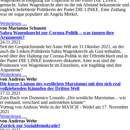
Wagenknecht endgültig zur Unperson in der Partei DIE LINKE
Schröders
gemacht. Sahra Wagenknecht aber ist die mit Abstand bekannteste und
Zeiten
zugleich beliebteste Politikerin der Partei DIE LINKE. Eine Zeitlang
war sie sogar populärer als Angela Merkel.
„Die
Weiterlesen …
Selbstgerechten“
von
Marianna Schauzu
von
Sahra Wagenknecht zur Corona-Politik – was taugen ihre
Sahra
Argumente?
Wagenknecht
24.11.2021
Seit der Gesprächsrunde bei Anne Will am 31.Oktober 2021, an der
auch die Linken-Politikerin Sahra Wagenknecht als Gast teilnahm,
wird über ihre Haltung zur Corona-Politik in der Öffentlichkeit und in
der Partei DIE LINKE kontrovers diskutiert. Aber was sind die
Positionen von Wagenknecht im Einzelnen, wie tragfähig sind ihre
Argumente?
Sahra
Weiterlesen …
Wagenknecht
von
Andreas Wehr
zur
Die kurze Liaison des westlichen Marxismus mit den sich real
Corona-
vollziehenden Kämpfen der Dritten Welt
Politik
17.11.2021
–
Zum Buch von Domenico Losurdo „Der westliche Marxismus – wie
was
er entstand, verschied und auferstehen könnte“
taugen
Vortrag von Andreas Wehr in der MASCH - Wedel am 17. November
ihre
2021
Argumente?
Die
Weiterlesen …
kurze
von
Andreas Wehr
Liaison
Zurück zur Sozialdemokratie?
des