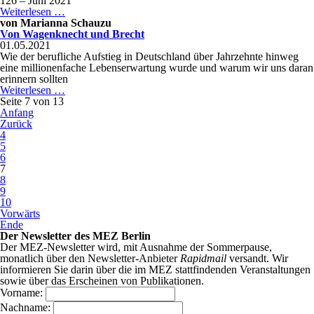
126 – Juni 2021
Der
Weiterlesen …
westliche
von
Marianna Schauzu
Marxismus
Von Wagenknecht und Brecht
2
01.05.2021
Wie der berufliche Aufstieg in Deutschland über Jahrzehnte hinweg
eine millionenfache Lebenserwartung wurde und warum wir uns daran
erinnern sollten
Von
Weiterlesen …
Wagenknecht
Seite 7 von 13
und
Anfang
Brecht
Zurück
4
5
6
7
8
9
10
Vorwärts
Ende
Der Newsletter des MEZ Berlin
Der MEZ-Newsletter wird, mit Ausnahme der Sommerpause,
monatlich über den Newsletter-Anbieter
Rapidmail
versandt. Wir
informieren Sie darin über die im MEZ stattfindenden Veranstaltungen
sowie über das Erscheinen von Publikationen.
Vorname:
Nachname: