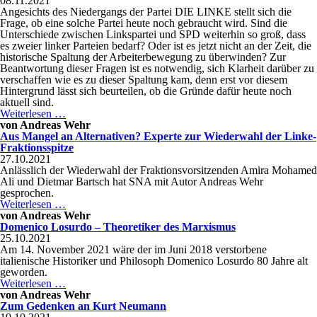
08.11.2021
westlichen
Angesichts des Niedergangs der Partei DIE LINKE stellt sich die
Marxismus
Frage, ob eine solche Partei heute noch gebraucht wird. Sind die
mit
Unterschiede zwischen Linkspartei und SPD weiterhin so groß, dass
den
es zweier linker Parteien bedarf? Oder ist es jetzt nicht an der Zeit, die
sich
historische Spaltung der Arbeiterbewegung zu überwinden? Zur
real
Beantwortung dieser Fragen ist es notwendig, sich Klarheit darüber zu
vollziehenden
verschaffen wie es zu dieser Spaltung kam, denn erst vor diesem
Kämpfen
Hintergrund lässt sich beurteilen, ob die Gründe dafür heute noch
der
aktuell sind.
Dritten
Zurück
Weiterlesen …
Welt
zur
von
Andreas Wehr
Sozialdemokratie?
Aus Mangel an Alternativen? Experte zur Wiederwahl der Linke-
Fraktionsspitze
27.10.2021
Anlässlich der Wiederwahl der Fraktionsvorsitzenden Amira Mohamed
Ali und Dietmar Bartsch hat SNA mit Autor Andreas Wehr
gesprochen.
Aus
Weiterlesen …
Mangel
von
Andreas Wehr
an
Domenico Losurdo – Theoretiker des Marxismus
Alternativen?
25.10.2021
Experte
Am 14. November 2021 wäre der im Juni 2018 verstorbene
zur
italienische Historiker und Philosoph Domenico Losurdo 80 Jahre alt
Wiederwahl
geworden.
der
Domenico
Weiterlesen …
Linke-
Losurdo
von
Andreas Wehr
Fraktionsspitze
–
Zum Gedenken an Kurt Neumann
Theoretiker