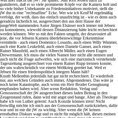
Was aber macht die jW? Sie spaltet. Statt Ken Jebsen dazu zu
gratulieren, daß er so viele prominente Köpfe vor die Kamera holt und
so viele bisher Unbekannte zu Friedensinitiativen motiviert, stellt die
jW ihn in eine "rechtsaffine" Ecke. Wer wie ich KenFM regelmäßig
verfolgt, der weiß, dass das einfach unaufrichtig ist - wie es denn auch
geradezu lächerlich ist, ausgerechnet den aus dem Hause der
jungeWelt stammenden Autor Jürgen Elsässer noch immer mit Jebsen
zu konnotieren, wiewohl dessen Distanzierung hätte leicht recherchiert
werden können. Wer so mit den Fakten umgeht, der desavouiert all
jene, die vor Jebsens Kamera überlebenswichtige Erkenntnisse
vermitteln - auch einen Domenico Losurdo, auch einen Willy Wimmer,
auch eine Karin Leukefeld, auch einen Daniele Ganser, auch einen
Rainer Mausfeld, auch einen Albrecht Müller, auch einen Eugen
Drewermann. Ich muss die vielen Namen hier nicht alle nennen und
auch nicht die Frage aufwerfen, wie sich eine marxistisch verstehende
Tageszeitung ausgerechnet von einem Rainer Rupp trennen konnte,
der uns wahrscheinlich vor einem Weltkrieg gerettet hat. Weil er
Jebsen für einen friedenspolitisch integren Mann hält?
Knuth Mellenthin jedenfalls hat gar nicht recherchiert. Er wiederholt
nur, aus welchen Gründen auch immer, Abgestandenes. Das wäre ja
noch keine Katastrophe, auch wenn ein Herr Broder Genugtuung
empfunden haben wird. Aber wenn Redaktion, Verlag und
Genossenschaft der jW ausgerechnet diesen faden Beitrag in den
Zeugenstand rufen, dann wird mir angst und bange. Aber als Theologe
habe ich von Luther gelernt: Auch Konzile können irren! Nicht
freiwillig möchte ich mich aus der Genossenschaft zurückziehen, dafür
war und ist mir die jW zu wichtig. Aber wenn die jW keinen
ernsthaften Diskurs wagt und es nicht für möglich hält, diesen meinen