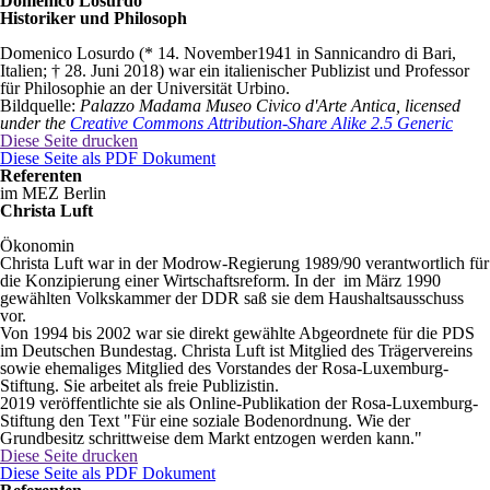
Domenico Losurdo
Historiker und Philosoph
Domenico Losurdo (* 14. November1941 in Sannicandro di Bari,
Italien; † 28. Juni 2018) war ein italienischer Publizist und Professor
für Philosophie an der Universität Urbino.
Bildquelle:
Palazzo Madama Museo Civico d'Arte Antica, licensed
under the
Creative Commons Attribution-Share Alike 2.5 Generic
Diese Seite drucken
Diese Seite als PDF Dokument
Referenten
im MEZ Berlin
Christa Luft
Ökonomin
Christa Luft war in der Modrow-Regierung 1989/90 verantwortlich für
die Konzipierung einer Wirtschaftsreform. In der im März 1990
gewählten Volkskammer der DDR saß sie dem Haushaltsausschuss
vor.
Von 1994 bis 2002 war sie direkt gewählte Abgeordnete für die PDS
im Deutschen Bundestag. Christa Luft ist Mitglied des Trägervereins
sowie ehemaliges Mitglied des Vorstandes der Rosa-Luxemburg-
Stiftung. Sie arbeitet als freie Publizistin.
2019 veröffentlichte sie als Online-Publikation der Rosa-Luxemburg-
Stiftung den Text "Für eine soziale Bodenordnung. Wie der
Grundbesitz schrittweise dem Markt entzogen werden kann."
Diese Seite drucken
Diese Seite als PDF Dokument