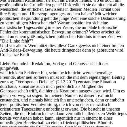
Mit welchem Recht stellt sie sich als Zensor heraus, wo es doch um
große politische Grundlinien geht? Diskreditiert sie damit nicht all die
Menschen, die ehrlichen Gewissens in diesem Medien-Format über
ihre Sorgen und Überzeugungen gesprochen haben? Mit welcher
politischen Begründung geht die junge Welt eine solche Distanzierung
zu vernünftigen Menschen ein? Warum positioniert sich eine
marxistische Tageszeitung in einer Weise, die an fatale historische
Fehler der kommunistischen Bewegung erinnert? Wieso arbeitet sie
nicht an einem größtmöglichen politischen Bündnis in einer Zeit, wo
"Die Linke fehlt"?
Und vor allem: Wem nützt dies alles? Ganz gewiss nicht einer breiten
Anti-Kriegs-Bewegung, die heute dringender denn je gebraucht wird.
Constanze Kraft
________________________________________________________
Liebe Freunde in Redaktion, Verlag und Genossenschaft der
jungeWelt,
weil ich kein Sektierer bin, schreibe ich nicht: werte ehemalige
Freunde, aber neu sortieren muss ich die mit dem eigenartigen Beitrag
zur sog. "Verlogenen Debatte" (2.12.2017) entstandene Situation
durchaus, zumal sie auch mich persönlich als Mitglied der
Genossenschaft trifft, die hier als Koautorin ausgewiesen wird. Um es
gleich vorweg zu sagen: In meinem Namen ist dieser Text nicht
entstanden, und niemals hätte ich ihn unterschrieben, denn er entbehrt
jener politischen Verantwortung, die ich von einer marxistisch
orientierten Tageszeitung unbedingt erwarte. Die besteht in unseren
Zeiten, die den Einbruch eines dann vermutlich allerletzten Weltkrieges
bereits vor Augen haben kann, eigentlich nur in einem: in einer
unbedingten Bereitschaft zu einem friedenspolitischen Bündnis.