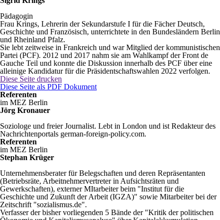
Sigrid Krings
Pädagogin
Frau Krings, Lehrerin der Sekundarstufe I für die Fächer Deutsch,
Geschichte und Französisch, unterrichtete in den Bundesländern Berlin
und Rheinland Pfalz.
Sie lebt zeitweise in Frankreich und war Mitglied der kommunistischen
Partei (PCF). 2012 und 2017 nahm sie am Wahlkampf der Front de
Gauche Teil und konnte die Diskussion innerhalb des PCF über eine
alleinige Kandidatur für die Präsidentschaftswahlen 2022 verfolgen.
Diese Seite drucken
Diese Seite als PDF Dokument
Referenten
im MEZ Berlin
Jörg Kronauer
Soziologe und freier Journalist. Lebt in London und ist Redakteur des
Nachrichtenportals german-foreign-policy.com.
Referenten
im MEZ Berlin
Stephan Krüger
Unternehmensberater für Belegschaften und deren Repräsentanten
(Betriebsräte, Arbeitnehmervertreter in Aufsichtsräten und
Gewerkschaften), externer MItarbeiter beim "Institut für die
Geschichte und Zukunft der Arbeit (IGZA)" sowie Mitarbeiter bei der
Zeitschrift "sozialismus.de".
Verfasser der bisher vorliegenden 5 Bände der "Kritik der politischen