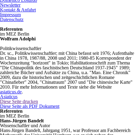
Domenico Losurdo
Newsletter
Kontakt & Anfahrt
Impressum
Datenschutz
Referenten
im MEZ Berlin
Wolfram Adolphi
Politikwissenschaftler
Dr. sc., Politikwissenschaftler; mit China befasst seit 1976; Aufenthalte
in China 1978, 1987/88, 2008 und 2011; 1980-85 Korrespondent der
Wochenzeitung "horizont" in Tokio; Habilitationsschrift zum Thema
"Die Chinapolitik des faschistischen Deutschland 1937-1945" 1989;
zahlreiche Bücher und Aufsätze zu China, u.a. "Mao. Eine Chronik"
2009, dazu die historischen und zeitgeschichtlichen Romane
"Chinafieber" 2004, "Chinatraum" 2007 und "Die chinesische Karte"
2010. Für mehr Informationen und Texte siehe die Website
asiaticus.de
.
Asiaticus
Diese Seite drucken
Diese Seite als PDF Dokument
Referenten
im MEZ Berlin
Hans-Jürgen Bandelt
Wissenschaftler und Autor
Hans-Jürgen Bandelt, Jahrgang 1951, war Professor am Fachbereich