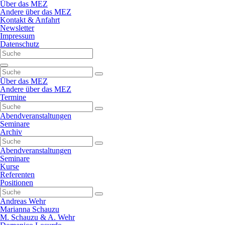
Navigation
Über das MEZ
überspringen
Andere über das MEZ
Kontakt & Anfahrt
Newsletter
Impressum
Datenschutz
Navigation
überspringen
Über das MEZ
Andere über das MEZ
Termine
Abendveranstaltungen
Seminare
Archiv
Abendveranstaltungen
Seminare
Kurse
Referenten
Positionen
Andreas Wehr
Marianna Schauzu
M. Schauzu & A. Wehr