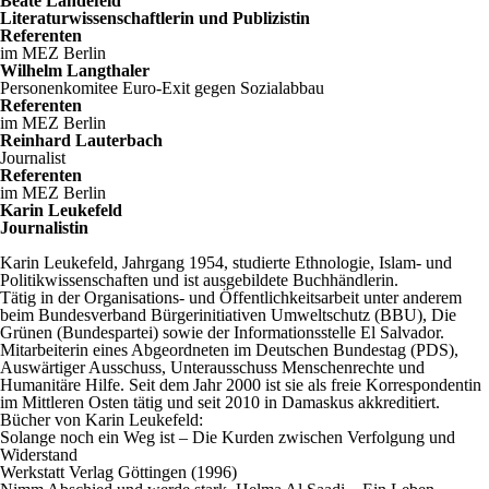
Beate Landefeld
Literaturwissenschaftlerin und Publizistin
Referenten
im MEZ Berlin
Wilhelm Langthaler
Personenkomitee Euro-Exit gegen Sozialabbau
Referenten
im MEZ Berlin
Reinhard Lauterbach
Journalist
Referenten
im MEZ Berlin
Karin Leukefeld
Journalistin
Karin Leukefeld, Jahrgang 1954, studierte Ethnologie, Islam- und
Politikwissenschaften und ist ausgebildete Buchhändlerin.
Tätig in der Organisations- und Öffentlichkeitsarbeit unter anderem
beim Bundesverband Bürgerinitiativen Umweltschutz (BBU), Die
Grünen (Bundespartei) sowie der Informationsstelle El Salvador.
Mitarbeiterin eines Abgeordneten im Deutschen Bundestag (PDS),
Auswärtiger Ausschuss, Unterausschuss Menschenrechte und
Humanitäre Hilfe. Seit dem Jahr 2000 ist sie als freie Korrespondentin
im Mittleren Osten tätig und seit 2010 in Damaskus akkreditiert.
Bücher von Karin Leukefeld:
Solange noch ein Weg ist – Die Kurden zwischen Verfolgung und
Widerstand
Werkstatt Verlag Göttingen (1996)