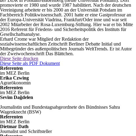
der DDR
in Potsdam-Babelsberg (heute Universität Potsdam). Dort
promovierte er 1980 und wurde 1987 habilitiert. Nach der deutschen
Vereinigung arbeitete er bis 2000 an der Universität Potsdam im
Fachbereich Politikwissenschaft. 2001 hatte er eine Gastprofessur an
der Europa-Universität Viadrina, Frankfurt/Oder inne und war seit
2002 Mitarbeiter der Rosa-Luxemburg-Stiftung. Hier war er bis Mitte
2016 Referent für Friedens- und Sicherheitspolitik des Instituts für
Gesellschaftsanalyse.
Erhard Crome war Mitglied der Redaktion der
sozialwissenschaftlichen Zeitschrift Berliner Debatte Initial und
Mitbegründer des außenpolitischen Journals WeltTrends. Er ist Autor
der Zweiwochenschrift Das Blättchen.
Diese Seite drucken
Diese Seite als PDF Dokument
Referenten
im MEZ Berlin
Erika Czwing
Agrarökonomin
Referenten
im MEZ Berlin
Sevim Dağdelen
Journalistin und Bundestagsabgeordnete des Bündnisses Sahra
Wagenknecht (BSW)
Referenten
im MEZ Berlin
Dietmar Dath
Journalist und Schriftsteller