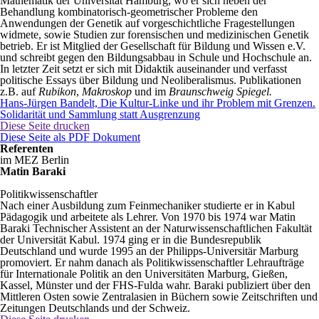
Mathematik der Universität Hamburg, wo er sich neben der
Behandlung kombinatorisch-geometrischer Probleme den
Anwendungen der Genetik auf vorgeschichtliche Fragestellungen
widmete, sowie Studien zur forensischen und medizinischen Genetik
betrieb. Er ist Mitglied der Gesellschaft für Bildung und Wissen e.V.
und schreibt gegen den Bildungsabbau in Schule und Hochschule an.
In letzter Zeit setzt er sich mit Didaktik auseinander und verfasst
politische Essays über Bildung und Neoliberalismus. Publikationen
z.B. auf
Rubikon
,
Makroskop
und im
Braunschweig Spiegel.
Hans-Jürgen Bandelt, Die Kultur-Linke und ihr Problem mit Grenzen.
Solidarität und Sammlung statt Ausgrenzung
Diese Seite drucken
Diese Seite als PDF Dokument
Referenten
im MEZ Berlin
Matin Baraki
Politikwissenschaftler
Nach einer Ausbildung zum Feinmechaniker studierte er in
Kabul
Pädagogik und arbeitete als Lehrer. Von 1970 bis 1974 war
Matin
Baraki Technischer Assistent an der Naturwissenschaftlichen Fakultät
der Universität Kabul. 1974 ging er in die Bundesrepublik
Deutschland und
wurde 1995
an der
Philipps-Universitär Marburg
promoviert
. Er nahm danach als Politikwissenschaftler Lehraufträge
für Internationale Politik an den Universitäten Marburg,
Gießen
,
Kassel, Münster und der FHS-Fulda
wahr. Baraki publiziert über den
Mittleren Osten
sowie
Zentralasien
in Büchern sowie Zeitschriften und
Zeitungen Deutschlands und der Schweiz.