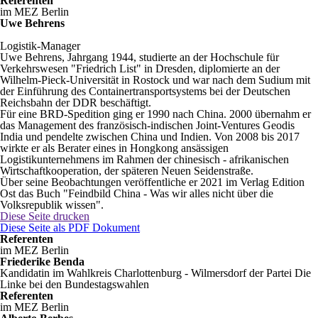
Referenten
im MEZ Berlin
Uwe Behrens
Logistik-Manager
Uwe Behrens, Jahrgang 1944, studierte an der Hochschule für
Verkehrswesen "Friedrich List" in Dresden, diplomierte an der
Wilhelm-Pieck-Universität in Rostock und war nach dem Sudium mit
der Einführung des Containertransportsystems bei der Deutschen
Reichsbahn der DDR beschäftigt.
Für eine BRD-Spedition ging er 1990 nach China. 2000 übernahm er
das Management des französisch-indischen Joint-Ventures Geodis
India und pendelte zwischen China und Indien. Von 2008 bis 2017
wirkte er als Berater eines in Hongkong ansässigen
Logistikunternehmens im Rahmen der chinesisch - afrikanischen
Wirtschaftkooperation, der späteren Neuen Seidenstraße.
Über seine Beobachtungen veröffentliche er 2021 im Verlag Edition
Ost das Buch "Feindbild China - Was wir alles nicht über die
Volksrepublik wissen".
Diese Seite drucken
Diese Seite als PDF Dokument
Referenten
im MEZ Berlin
Friederike Benda
Kandidatin im Wahlkreis Charlottenburg - Wilmersdorf der Partei Die
Linke bei den Bundestagswahlen
Referenten
im MEZ Berlin