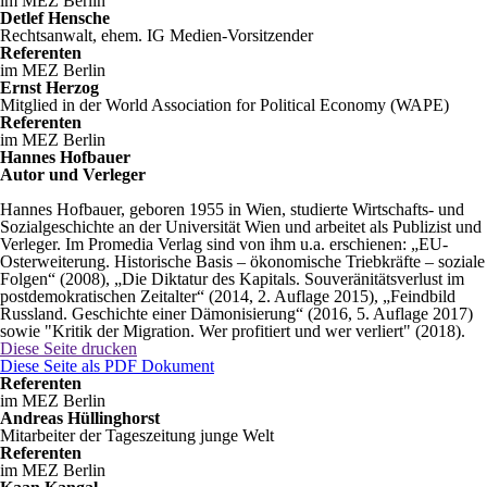
im MEZ Berlin
Detlef Hensche
Rechtsanwalt, ehem. IG Medien-Vorsitzender
Referenten
im MEZ Berlin
Ernst Herzog
Mitglied in der World Association for Political Economy (WAPE)
Referenten
im MEZ Berlin
Hannes Hofbauer
Autor und Verleger
Hannes Hofbauer, geboren 1955 in Wien, studierte Wirtschafts- und
Sozialgeschichte an der Universität Wien und arbeitet als Publizist und
Verleger. Im Promedia Verlag sind von ihm u.a. erschienen: „EU-
Osterweiterung. Historische Basis – ökonomische Triebkräfte – soziale
Folgen“ (2008), „Die Diktatur des Kapitals. Souveränitätsverlust im
postdemokratischen Zeitalter“ (2014, 2. Auflage 2015), „Feindbild
Russland. Geschichte einer Dämonisierung“ (2016, 5. Auflage 2017)
sowie "Kritik der Migration. Wer profitiert und wer verliert" (2018).
Diese Seite drucken
Diese Seite als PDF Dokument
Referenten
im MEZ Berlin
Andreas Hüllinghorst
Mitarbeiter der Tageszeitung junge Welt
Referenten
im MEZ Berlin