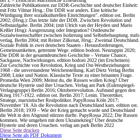
der Z – Zeitschrift Marxistische Erneuerung
Zahlreiche Publikationen zur DDR-Geschichte und deutscher Einheit:
mit Fritz Vilmar Hrsg.: Die DDR war anders. Eine kritische
Würdigung ihrer sozialkulturellen Einrichtungen". edition ost. Berlin
2002; (Hrsg.): Das letzte Jahr der DDR. Zwischen Revolution und
Selbstaufgabe. Berlin 2004; (mit Ulrich van der Heyden und Mario
Keßler Hrsg): Ausgrenzung oder Integration? Ostdeutsche
Sozialwissenschaftler zwischen Isolierung und Selbstbehauptung. trafo
verlag. Berlin 2004; mit Reiner Zilkenat, Hrsg.: Zweimal Deutschland.
Soziale Politik in zwei deutschen Staaten - Herausforderungen,
Gemeinsamkeiten, getrennte Wege. edition bodoni. Neuruppin 2020;
Die DDR in der gesamtdeutschen Geschichte – Vertane Chance,
Sackgasse, Nachwirkungen. edition bodoni 2022 (im Erscheinen)
Zur Geschichte von Revolution, Krieg und Ost-Westbeziehungen:
1968 - die unverstandene Weichenstellung. Karl Dietz Verlag Berlin
2008; Linke und Nation. Klassische Texte zu einer brisanten Frage.
Promedia Wien 2009; Meinst du, die Russen wollen Krieg? Über
deutsche Hysterie und ihre Ursachen. Verlag am Park (Eulenspiegel-
Verlagsgruppe) Berlin 2016; Oktoberrevolution. Aufstand gegen den
Krieg 1917-1922. edition ost. Berlin 2017; Lenin. Theoretiker,
Stratege, marxistischer Realpolitiker. PapyRossa Köln 2017;
November '18. Als die Revolution nach Deutschland kam. edition ost.
Berlin 2018; 1939 – Wie der Krieg gemacht wurde und Deutschland
die Welt in den Abgrund stürzen durfte. PapyRossa 2022; Die Russen
kommen. Wie umgehen mit dem Ukrainekrieg? Über deutsche
Hysterie und deren Ursachen. verlag am park Berlin 2022
Diese Seite drucken
Diese Seite als PDF Dokument