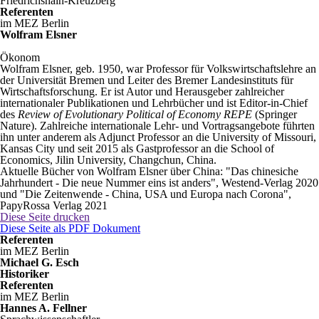
Friedrichshain-Kreuzberg
Referenten
im MEZ Berlin
Wolfram Elsner
Ökonom
Wolfram Elsner, geb. 1950, war Professor für Volkswirtschaftslehre an
der Universität Bremen und Leiter des Bremer Landesinstituts für
Wirtschaftsforschung. Er ist Autor und Herausgeber zahlreicher
internationaler Publikationen und Lehrbücher und ist Editor-in-Chief
des
Review of Evolutionary Political of Economy REPE
(Springer
Nature). Zahlreiche internationale Lehr- und Vortragsangebote führten
ihn unter anderem als Adjunct Professor an die University of Missouri,
Kansas City und seit 2015 als Gastprofessor an die School of
Economics, Jilin University, Changchun, China.
Aktuelle Bücher von Wolfram Elsner über China: "Das chinesiche
Jahrhundert - Die neue Nummer eins ist anders", Westend-Verlag 2020
und "Die Zeitenwende - China, USA und Europa nach Corona",
PapyRossa Verlag 2021
Diese Seite drucken
Diese Seite als PDF Dokument
Referenten
im MEZ Berlin
Michael G. Esch
Historiker
Referenten
im MEZ Berlin
Hannes A. Fellner