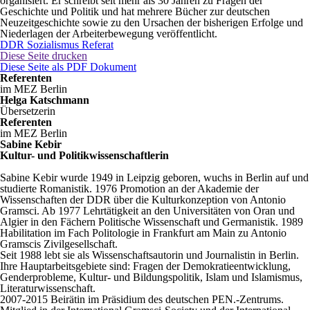
organisiert. Er schreibt seit mehr als 30 Jahren zu Fragen der
Geschichte und Politik und hat mehrere Bücher zur deutschen
Neuzeitgeschichte sowie zu den Ursachen der bisherigen Erfolge und
Niederlagen der Arbeiterbewegung veröffentlicht.
DDR Sozialismus Referat
Diese Seite drucken
Diese Seite als PDF Dokument
Referenten
im MEZ Berlin
Helga Katschmann
Übersetzerin
Referenten
im MEZ Berlin
Sabine Kebir
Kultur- und Politikwissenschaftlerin
Sabine Kebir wurde 1949 in Leipzig geboren, wuchs in Berlin auf und
studierte Romanistik. 1976 Promotion an der Akademie der
Wissenschaften der DDR über die Kulturkonzeption von Antonio
Gramsci. Ab 1977 Lehrtätigkeit an den Universitäten von Oran und
Algier in den Fächern Politische Wissenschaft und Germanistik. 1989
Habilitation im Fach Politologie in Frankfurt am Main zu Antonio
Gramscis Zivilgesellschaft.
Seit 1988 lebt sie als Wissenschaftsautorin und Journalistin in Berlin.
Ihre Hauptarbeitsgebiete sind: Fragen der Demokratieentwicklung,
Genderprobleme, Kultur- und Bildungspolitik, Islam und Islamismus,
Literaturwissenschaft.
2007-2015 Beirätin im Präsidium des deutschen PEN.-Zentrums.