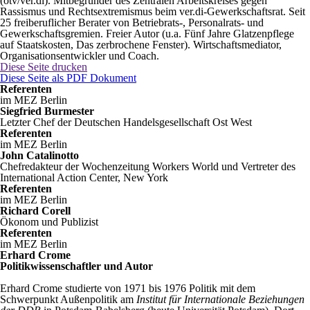
(ötv/ver.di). Mitbegründer des Zentralen Arbeitskreises gegen
Rassismus und Rechtsextremismus beim ver.di-Gewerkschaftsrat. Seit
25 freiberuflicher Berater von Betriebrats-, Personalrats- und
Gewerkschaftsgremien. Freier Autor (u.a. Fünf Jahre Glatzenpflege
auf Staatskosten, Das zerbrochene Fenster). Wirtschaftsmediator,
Organisationsentwickler und Coach.
Diese Seite drucken
Diese Seite als PDF Dokument
Referenten
im MEZ Berlin
Siegfried Burmester
Letzter Chef der Deutschen Handelsgesellschaft Ost West
Referenten
im MEZ Berlin
John Catalinotto
Chefredakteur der Wochenzeitung Workers World und Vertreter des
International Action Center, New York
Referenten
im MEZ Berlin
Richard Corell
Ökonom und Publizist
Referenten
im MEZ Berlin
Erhard Crome
Politikwissenschaftler und Autor
Erhard Crome studierte von 1971 bis 1976 Politik mit dem
Schwerpunkt Außenpolitik am
Institut für Internationale Beziehungen