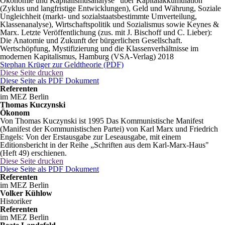
Ökonomie und Kapitalismusanalyse" über Kapitalakkumulation
(Zyklus und langfristige Entwicklungen), Geld und Währung, Soziale
Ungleichheit (markt- und sozialstaatsbestimmte Umverteilung,
Klassenanalyse), Wirtschaftspolitik und Sozialismus sowie Keynes &
Marx. Letzte Veröffentlichung (zus. mit J. Bischoff und C. Lieber):
Die Anatomie und Zukunft der bürgerlichen Gesellschaft.
Wertschöpfung, Mystifizierung und die Klassenverhältnisse im
modernen Kapitalismus, Hamburg (VSA-Verlag) 2018
Stephan Krüger zur Geldtheorie (PDF)
Diese Seite drucken
Diese Seite als PDF Dokument
Referenten
im MEZ Berlin
Thomas Kuczynski
Ökonom
Von Thomas Kuczynski ist 1995 Das Kommunistische Manifest
(Manifest der Kommunistischen Partei) von Karl Marx und Friedrich
Engels: Von der Erstausgabe zur Leseausgabe, mit einem
Editionsbericht in der Reihe „Schriften aus dem Karl-Marx-Haus"
(Heft 49) erschienen.
Diese Seite drucken
Diese Seite als PDF Dokument
Referenten
im MEZ Berlin
Volker Kühlow
Historiker
Referenten
im MEZ Berlin