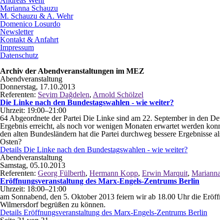
Andreas Wehr
Marianna Schauzu
M. Schauzu & A. Wehr
Domenico Losurdo
Newsletter
Kontakt & Anfahrt
Impressum
Datenschutz
Archiv der Abendveranstaltungen im MEZ
Abendveranstaltung
Donnerstag, 17.10.2013
Referenten:
Sevim Dağdelen
,
Arnold Schölzel
Die Linke nach den Bundestagswahlen - wie weiter?
Uhrzeit: 19:00–21:00
64 Abgeordnete der Partei Die Linke sind am 22. September in den D
Ergebnis erreicht, als noch vor wenigen Monaten erwartet werden konn
den alten Bundesländern hat die Partei durchweg bessere Ergebnisse 
Osten?
Details
Die Linke nach den Bundestagswahlen - wie weiter?
Abendveranstaltung
Samstag, 05.10.2013
Referenten:
Georg Fülberth
,
Hermann Kopp
,
Erwin Marquit
,
Mariann
Eröffnungsveranstaltung des Marx-Engels-Zentrums Berlin
Uhrzeit: 18:00–21:00
am Sonnabend, den 5. Oktober 2013 feiern wir ab 18.00 Uhr die Eröff
Wilmersdorf begrüßen zu können.
Details
Eröffnungsveranstaltung des Marx-Engels-Zentrums Berlin