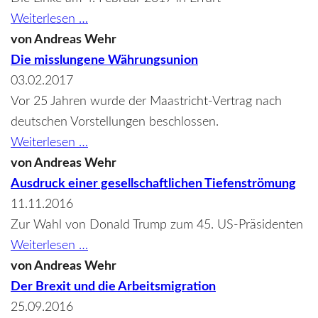
Eurokrise,
Weiterlesen …
Brexit,
von
Andreas Wehr
Flüchtlinge
Die misslungene Währungsunion
-
03.02.2017
scheitert
Vor 25 Jahren wurde der Maastricht-Vertrag nach
die
deutschen Vorstellungen beschlossen.
EU?
Die
Weiterlesen …
misslungene
von
Andreas Wehr
Währungsunion
Ausdruck einer gesellschaftlichen Tiefenströmung
11.11.2016
Zur Wahl von Donald Trump zum 45. US-Präsidenten
Ausdruck
Weiterlesen …
einer
von
Andreas Wehr
gesellschaftlichen
Der Brexit und die Arbeitsmigration
Tiefenströmung
25.09.2016