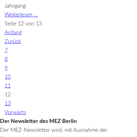
Strategie
Jahrgang
Kann
Weiterlesen …
Gentechnik
Seite 12 von 13
einen
Anfang
Beitrag
Zurück
zu
7
gesellschaftlich
8
nützlichen
9
Entwicklungen
10
leisten?
11
12
13
Vorwärts
Der Newsletter des MEZ Berlin
Der MEZ-Newsletter wird, mit Ausnahme der