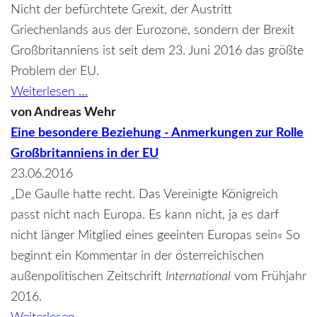
Nicht der befürchtete Grexit, der Austritt
Griechenlands aus der Eurozone, sondern der Brexit
Großbritanniens ist seit dem 23. Juni 2016 das größte
Problem der EU.
Der
Weiterlesen …
Brexit
von
Andreas Wehr
und
Eine besondere Beziehung - Anmerkungen zur Rolle
die
Großbritanniens in der EU
Arbeitsmigration
23.06.2016
„De Gaulle hatte recht. Das Vereinigte Königreich
passt nicht nach Europa. Es kann nicht, ja es darf
nicht länger Mitglied eines geeinten Europas sein« So
beginnt ein Kommentar in der österreichischen
außenpolitischen Zeitschrift
International
vom Frühjahr
2016.
Eine