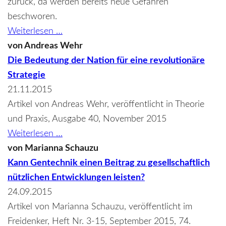
Hysterie
zurück, da werden bereits neue Gefahren
um
beschworen.
Glyphosat
Der
Weiterlesen …
EU-
von
Andreas Wehr
Retter
Die Bedeutung der Nation für eine revolutionäre
Strategie
21.11.2015
Artikel von Andreas Wehr, veröffentlicht in Theorie
und Praxis, Ausgabe 40, November 2015
Die
Weiterlesen …
Bedeutung
von
Marianna Schauzu
der
Kann Gentechnik einen Beitrag zu gesellschaftlich
Nation
nützlichen Entwicklungen leisten?
für
24.09.2015
eine
Artikel von Marianna Schauzu, veröffentlicht im
revolutionäre
Freidenker, Heft Nr. 3-15, September 2015, 74.