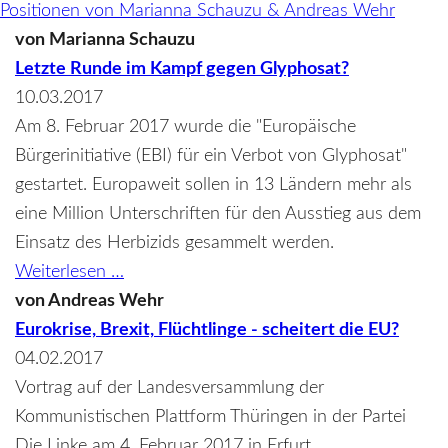
Positionen von Marianna Schauzu & Andreas Wehr
von
Marianna Schauzu
Letzte Runde im Kampf gegen Glyphosat?
10.03.2017
Am 8. Februar 2017 wurde die "Europäische
Bürgerinitiative (EBI) für ein Verbot von Glyphosat"
gestartet. Europaweit sollen in 13 Ländern mehr als
eine Million Unterschriften für den Ausstieg aus dem
Einsatz des Herbizids gesammelt werden.
Letzte
Weiterlesen …
Runde
von
Andreas Wehr
im
Eurokrise, Brexit, Flüchtlinge - scheitert die EU?
Kampf
04.02.2017
gegen
Vortrag auf der Landesversammlung der
Glyphosat?
Kommunistischen Plattform Thüringen in der Partei
Die Linke am 4. Februar 2017 in Erfurt