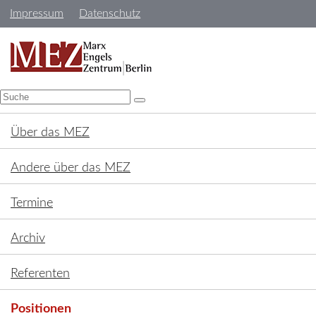
Navigation
Impressum
Datenschutz
überspringen
Navigation
überspringen
Über das MEZ
Andere über das MEZ
Termine
Archiv
Referenten
Positionen