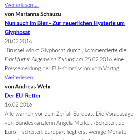
Kann
Weiterlesen …
man
von
Marianna Schauzu
„Eigentum
Nun auch im Bier - Zur neuerlichen Hysterie um
neu
Glyphosat
denken“?
28.02.2016
"Brüssel winkt Glyphosat durch", kommentierte die
Frankfurter Allgemeine Zeitung
am 25.02.2016 eine
Pressemeldung der EU-Kommission vom Vortag.
Nun
Weiterlesen …
auch
von
Andreas Wehr
im
Der EU-Retter
Bier
16.02.2016
-
Alle warnen vor dem Zerfall Europas. Die Voraussage
Zur
von Bundeskanzlerin Angela Merkel, »Scheitert der
neuerlichen
Euro – scheitert Europa«, liegt erst wenige Monate